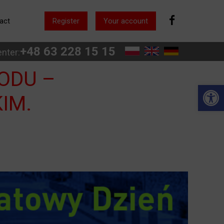
act
Register
Your account
+48 63 228 15 15
enter:
ODU –
Open 
IM.