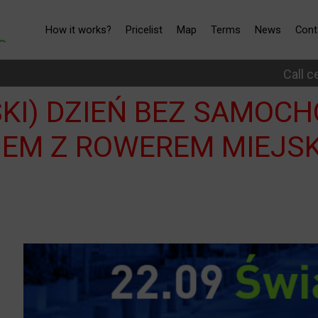
How it works?
Pricelist
Map
Terms
News
Cont
Call c
SKI) DZIEŃ BEZ SAMOCH
IEM Z ROWEREM MIEJSK