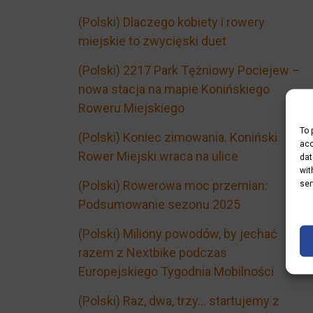
(Polski) Dlaczego kobiety i rowery
miejskie to zwycięski duet
(Polski) 2217 Park Tężniowy Pociejew –
nowa stacja na mapie Konińskiego
Roweru Miejskiego
To 
(Polski) Koniec zimowania. Koniński
acc
Rower Miejski wraca na ulice
dat
wit
(Polski) Rowerowa moc przemian:
ser
Podsumowanie sezonu 2025
(Polski) Miliony powodów, by jechać
razem z Nextbike podczas
Europejskiego Tygodnia Mobilności
(Polski) Raz, dwa, trzy… startujemy z