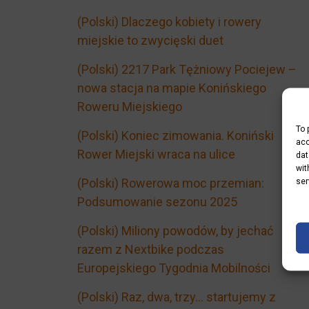
(Polski) Dlaczego kobiety i rowery
miejskie to zwycięski duet
(Polski) 2217 Park Tężniowy Pociejew –
nowa stacja na mapie Konińskiego
Roweru Miejskiego
To 
(Polski) Koniec zimowania. Koniński
acc
Rower Miejski wraca na ulice
dat
wit
(Polski) Rowerowa moc przemian:
ser
Podsumowanie sezonu 2025
(Polski) Miliony powodów, by jechać
razem z Nextbike podczas
Europejskiego Tygodnia Mobilności
(Polski) Raz, dwa, trzy… startujemy z