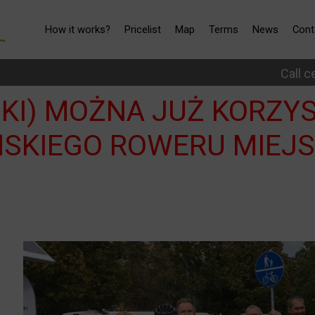
How it works?
Pricelist
Map
Terms
News
Cont
Call c
KI) MOŻNA JUŻ KORZY
ŃSKIEGO ROWERU MIEJS